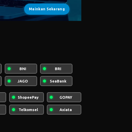
Mainkan Sekarang
BNI
BRI
JAGO
SeaBank
ShopeePay
GOPAY
Telkomsel
Axiata