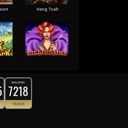
sure
Hang Tuah
the
Billionaire Party
k
N
MALAYSIA
5
7218
7/8/2026