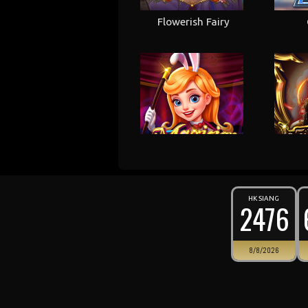
Flowerish Fairy
Magician
HK SIANG
2476
8/8/2026