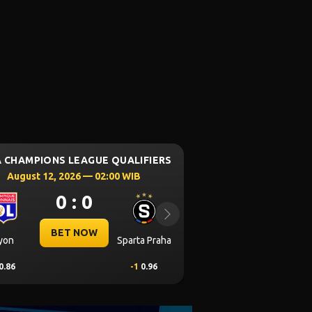
f Ninja
Wizard of Oz
A CHAMPIONS LEAGUE QUALIFIERS
August 11, 2026 — 22:59 WIB
0 : 0
Next
BET NOW
Union Saint-
 Glimt
Gilloise
5
0.82
-0.75
1.00