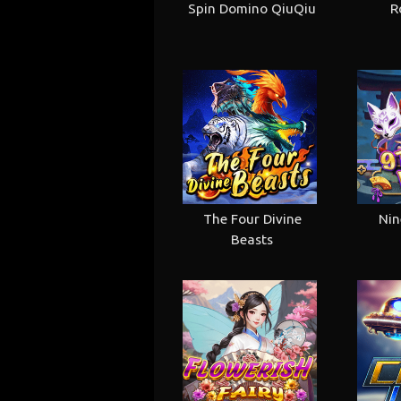
Spin Domino QiuQiu
R
The Four Divine
Nin
Beasts