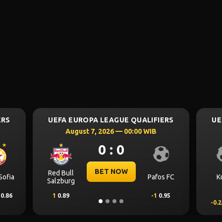
OPA LEAGUE QUALIFIERS
UEFA EUROPA LEAGUE QUA
t 6, 2026 — 22:59 WIB
August 7, 2026 — 00:45
0 : 0
0 : 0
BET NOW
BET NOW
Rangers FC
PAOK
0.00
0.74
0.75
0.82