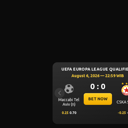
UEFA EUROPA LEAGUE QUALIFIERS
UEFA EUR
August 6, 2026 — 22:00 WIB
Augus
0 : 0
Previous
BET NOW
CS
Jagiellonia
KuPS
Universitatea
Bialystok
Craiova
0.00
0.96
-0.25
0.91
0.25
0.90