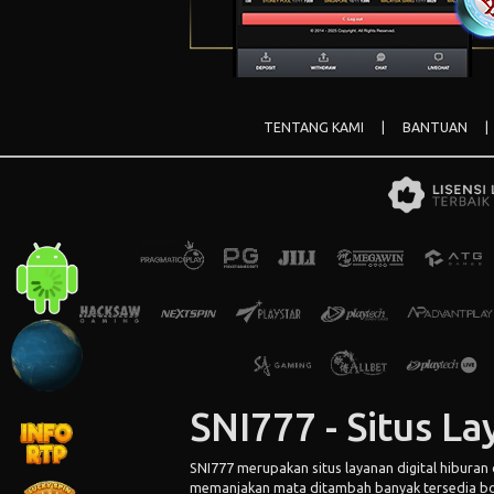
TENTANG KAMI
|
BANTUAN
|
SNI777 - Situs L
SNI777 merupakan situs layanan digital hibura
memanjakan mata ditambah banyak tersedia bo