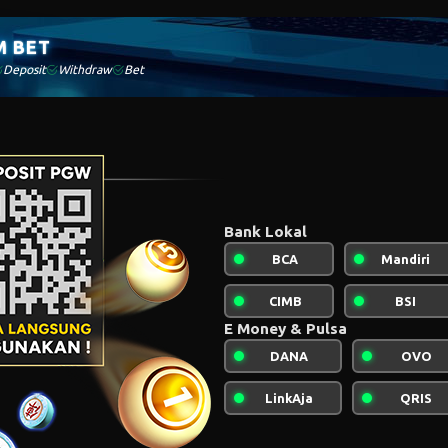
M BET
Deposit
Withdraw
Bet
Bank Lokal
BCA
Mandiri
CIMB
BSI
E Money & Pulsa
DANA
OVO
LinkAja
QRIS