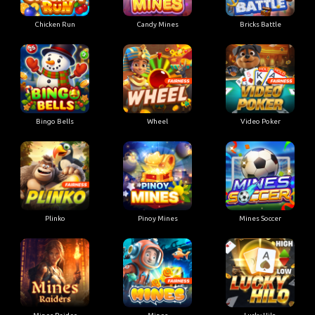
Chicken Run
Candy Mines
Bricks Battle
Bingo Bells
Wheel
Video Poker
Plinko
Pinoy Mines
Mines Soccer