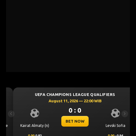
UEFA CHAMPIONS LEAGUE QUALIFIERS
August 11, 2026 — 22:00 WIB
0 : 0
Previous
Next
BET NOW
Kairat Almaty (n)
Levski Sofia
0.00
0.82
0.00
-0.94