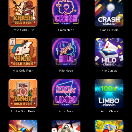
Crash Gold Rush
Crash Neon
Crash Classic
Hilo Gold Rush
Hilo Neon
Hilo Classic
Limbo Gold Rush
Limbo Neon
Limbo Classic