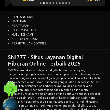
TENTANG KAMI
BANTUAN
PERATURAN
INFORMASI BANK
HUBUNGI KAMI
KEBIJAKAN PRIVASI
PERSETUJUAN COOKIES
SNI777 - Situs Layanan Digital
Hiburan Online Terbaik 2026
SNI777 merupakan situs layanan digital hiburan online yang
menyediakan pengalaman sensasi bermain game online terbaik, aman,
nyaman dengan suasana visual game yang memanjakan mata ditambah
banyak tersedia bonus bonus menarik yang mudah didapatkan. SNI777
memberikan pembaharuan terbaru teknologi games terkini yang
menjadikan SNI777 sebagai rekomendasi hiburan online digital
terpercaya untuk para pemain game online aktif yang sudah mencapai
ribuan pemain. Disini kami memberikan koneksi jaringan stabil yang
memudahkan para pemain bisa mengakses game yang ingin dimainkan
secara aman dan nyaman sehingga kemenangan bisa diraih secepat
mungkin. Bukan itu saja kami juga menyediakan fitur aplikasi yang bisa